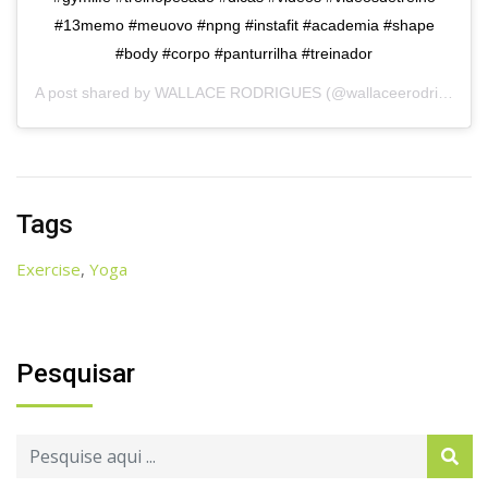
#13memo #meuovo #npng #instafit #academia #shape
#body #corpo #panturrilha #treinador
A post shared by
WALLACE RODRIGUES
(@wallaceerodrigues) on
Tags
Exercise
,
Yoga
Pesquisar