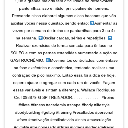
Que a grande maioria tem dificuldade de desenvolver
panturrilhas isso é nítido, principalmente homens.
Pensando nisso elaborei algumas dicas bacanas que vão
auxiliar vocês nessa questão, sendo então:
Aumentar as
vezes por semana de treino de panturrilhas para 3 ou 4x
na semana.
Oscilar cargas, séries e repetições.
Realizar exercícios de forma sentada para ênfase no
SÓLEO e com as pernas estendidas aumentado a ação no
GASTROCNÊMIO.
Movimentos controlados, com ênfase
na fase excêntrica e concêntrica, tentando realizar uma
contração de pico máximo. Então essa foi a dica de hoje,
espero ajudar e agregar com cada um de vocês. Façam
essas variáveis e sintam a diferença. Wallace Rodrigues
Cref 098879-G SP TREINADOR. . . . . . . . . . . . . #treino
#dieta #fitness #academia #shape #body #lifestyle
#bodybuilding #getbig #training #resultados #personal
#foco #motivação #estilodevida #insta #musculação
#gymlife #treinopesado #dicas #videos #videosdetreino