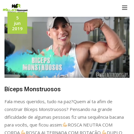
Skip
to
5
content
jun
2019
Bíceps Monstruosos
Fala meus queridos, tudo na paz?Quem aí ta afim de
construir Bíceps Monstruosos? Pensando na grande
dificuldade de algumas pessoas fiz uma sequência bacana
para vocês, que ficou assim:
ROSCA NEUTRA COM
CORDA.
ROSCA ALTERNADA COM ROTAÇÃO.
DUPLO