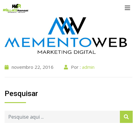
Skip
to
content
novembro 22, 2016
Por :
admin
Pesquisar