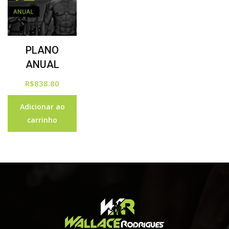
PLANO
ANUAL
R$
838.80
Adicionar ao
carrinho