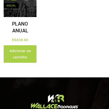
PLANO
ANUAL
R$
838.80
Adicionar ao
carrinho