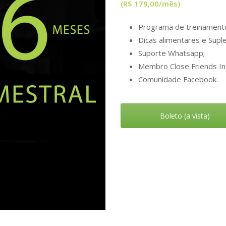
(R$ 179,00/mês)
Programa de treinamento
Dicas alimentares e Supl
Suporte Whatsapp;
Membro Close Friends In
Comunidade Facebook.
Boleto (a vista)