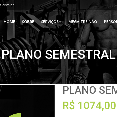
s.com.br
HOME
SOBRE
SERVIÇOS
MEGA TREINÃO
PERSO
PLANO SEMESTRAL
PLANO SE
R$ 1074,00