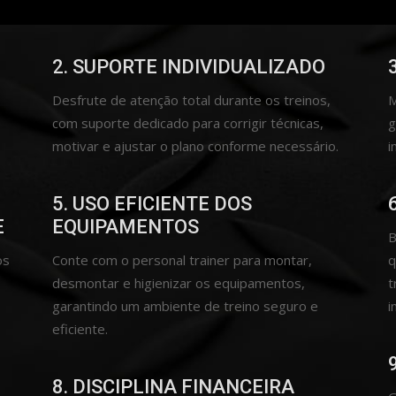
2. SUPORTE INDIVIDUALIZADO
Desfrute de atenção total durante os treinos,
M
com suporte dedicado para corrigir técnicas,
g
motivar e ajustar o plano conforme necessário.
i
5. USO EFICIENTE DOS
E
EQUIPAMENTOS
B
os
Conte com o personal trainer para montar,
q
desmontar e higienizar os equipamentos,
t
garantindo um ambiente de treino seguro e
i
eficiente.
8. DISCIPLINA FINANCEIRA