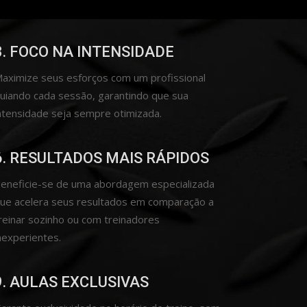
3. FOCO NA INTENSIDADE
aximize seus esforços com um profissional
uiando cada sessão, garantindo que sua
ntensidade seja sempre otimizada.
6. RESULTADOS MAIS RÁPIDOS
eneficie-se de uma abordagem especializada
ue acelera seus resultados em comparação a
reinar sozinho ou com treinadores
nexperientes.
9. AULAS EXCLUSIVAS